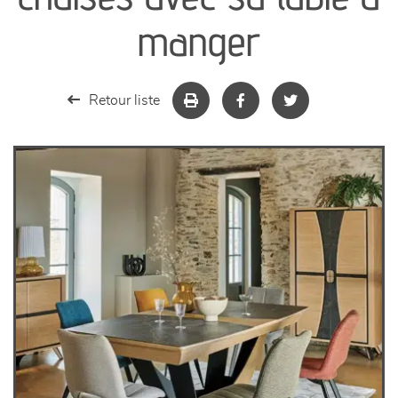
séjours
manger
meubles de complément
Retour liste
chambres et dressing
literie
décoration