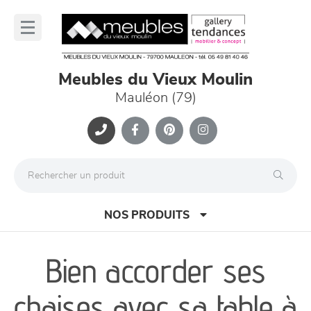
Panneau de gestion des cookies
lose
nu
Meubles du Vieux Moulin
Mauléon (79)
NOS PRODUITS
Bien accorder ses
canapés et fauteuils
chaises avec sa table à