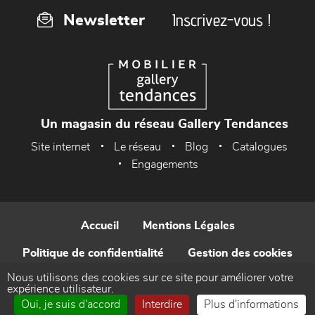
Inscrivez-vous !
Newsletter
Un magasin du réseau Gallery Tendances
Site internet
Le réseau
Blog
Catalogues
Engagements
Accueil
Mentions Légales
Politique de confidentialité
Gestion des cookies
Nous utilisons des cookies sur ce site pour améliorer votre
Contact
expérience utilisateur.
Oui, je suis d'accord
Interdire
Plus d'informations