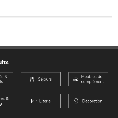
its
és &
Meubles de
Séjours
ls
complément
es &
Literie
Décoration
g