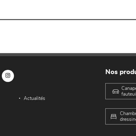
Nos produ
Canap
fauteui
Actualités
Chambr
dressin