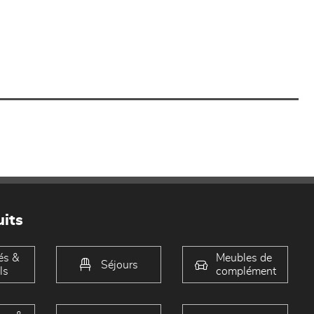
its
és &
Meubles de
Séjours
ls
complément