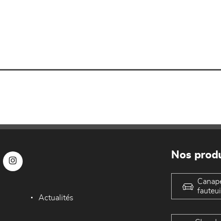
Nos produ
Canap
fauteui
Actualités