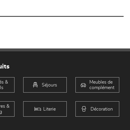
its
és &
Meubles de
Séjours
ls
complément
es &
Literie
Décoration
g