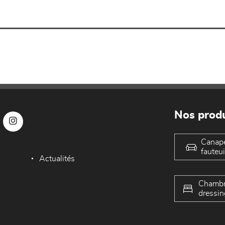
Nos produ
Canap
fauteui
Actualités
Chambr
dressin