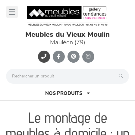
Panneau de gestion des cookies
lose
nu
Meubles du Vieux Moulin
Mauléon (79)
NOS PRODUITS
Le montage de
canapés et fauteuils
meubles à domicile : un