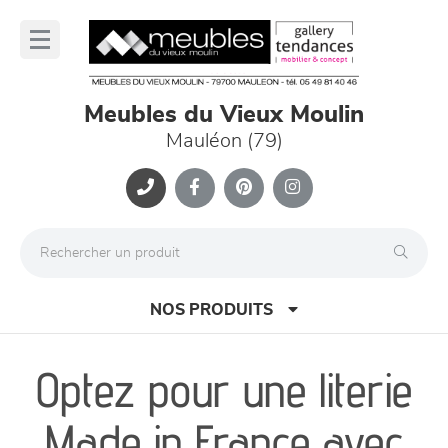
Panneau de gestion des cookies
lose
nu
Meubles du Vieux Moulin
Mauléon (79)
NOS PRODUITS
Optez pour une literie
canapés et fauteuils
Made in France avec