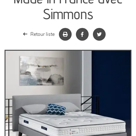
séjours
Simmons
meubles de complément
Retour liste
chambres et dressing
literie
décoration