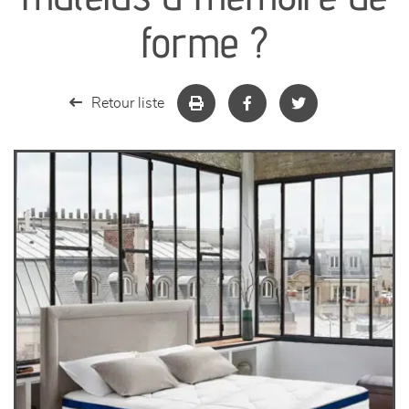
séjours
forme ?
meubles de complément
Retour liste
chambres et dressing
literie
décoration