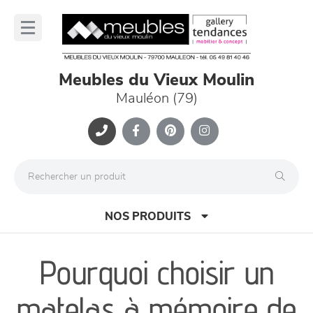
Panneau de gestion des cookies
lose
nu
Meubles du Vieux Moulin
Mauléon (79)
NOS PRODUITS
Pourquoi choisir un
canapés et fauteuils
matelas à mémoire de