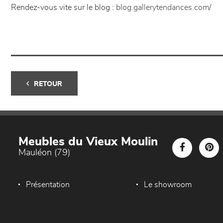
Rendez-vous vite sur le blog :
blog.gallerytendances.com/
RETOUR
Meubles du Vieux Moulin
Mauléon (79)
Présentation
Le showroom