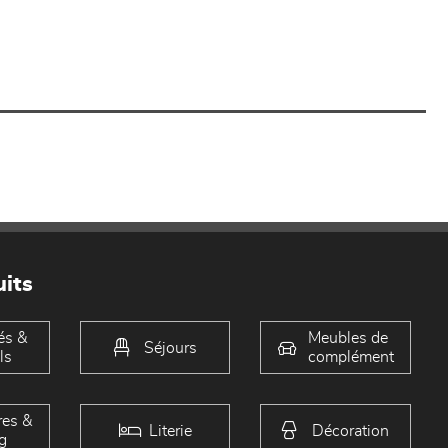
its
és &
Meubles de
Séjours
ls
complément
es &
Literie
Décoration
g