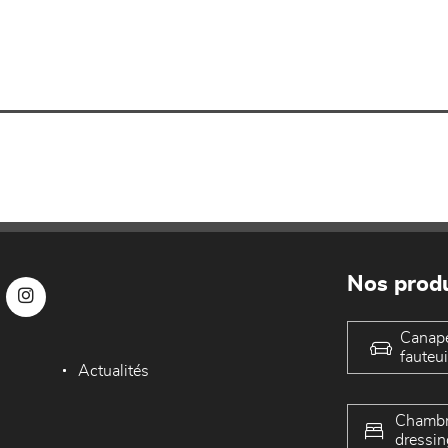
Nos produ
Canap
fauteui
Actualités
Chambr
dressin