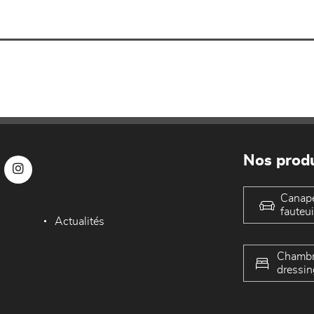
Nos produ
Canap
fauteui
Actualités
Chambr
dressin