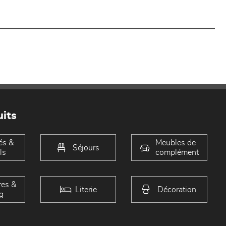
its
és &
Meubles de
Séjours
ls
complément
es &
Literie
Décoration
g