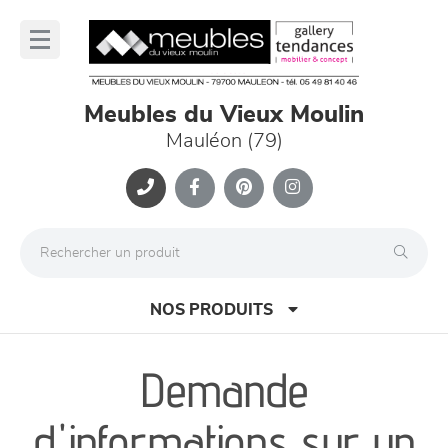
Panneau de gestion des cookies
lose
nu
Meubles du Vieux Moulin
Mauléon (79)
NOS PRODUITS
Demande
canapés et fauteuils
d'informations sur un