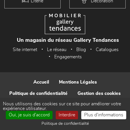
Literie
Décoration
Un magasin du réseau Gallery Tendances
Site internet
Le réseau
Blog
Catalogues
Engagements
Accueil
Mentions Légales
Politique de confidentialité
Gestion des cookies
Nous utilisons des cookies sur ce site pour améliorer votre
Contact
expérience utilisateur.
Oui, je suis d'accord
Interdire
Plus d'informations
Réalisé par WEB Enseignes
Politique de confidentialité