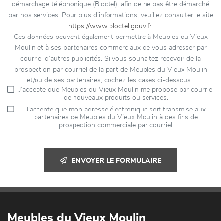
démarchage téléphonique (Bloctel), afin de ne pas être démarché
par nos services. Pour plus d’informations, veuillez consulter le site
https://www.bloctel.gouv.fr
.
Ces données peuvent également permettre à Meubles du Vieux
Moulin et à ses partenaires commerciaux de vous adresser par
courriel d’autres publicités. Si vous souhaitez recevoir de la
prospection par courriel de la part de Meubles du Vieux Moulin
et/ou de ses partenaires, cochez les cases ci-dessous :
J’accepte que Meubles du Vieux Moulin me propose par courriel
de nouveaux produits ou services.
J’accepte que mon adresse électronique soit transmise aux
partenaires de Meubles du Vieux Moulin à des fins de
prospection commerciale par courriel.
ENVOYER LE FORMULAIRE
Meubles du Vieux Moulin