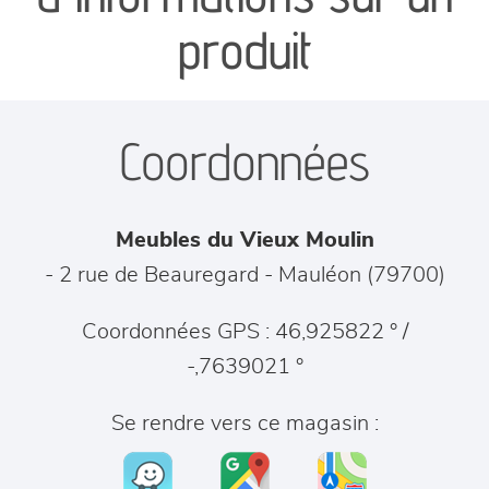
séjours
produit
meubles de complément
Coordonnées
chambres et dressing
literie
Meubles du Vieux Moulin
décoration
- 2 rue de Beauregard
-
Mauléon
(
79700
)
Coordonnées GPS : 46,925822 ° /
-,7639021 °
Se rendre vers ce magasin :