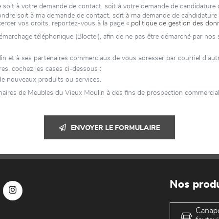
e soit à votre demande de contact, soit à votre demande de candidature
épondre soit à ma demande de contact, soit à ma demande de candidatur
xercer vos droits, reportez-vous à la page
« politique de gestion des don
 démarchage téléphonique (Bloctel), afin de ne pas être démarché par nos se
t à ses partenaires commerciaux de vous adresser par courriel d’autres
res, cochez les cases ci-dessous :
de nouveaux produits ou services.
naires de Meubles du Vieux Moulin à des fins de prospection commerciale
ENVOYER LE FORMULAIRE
Nos produ
Canap