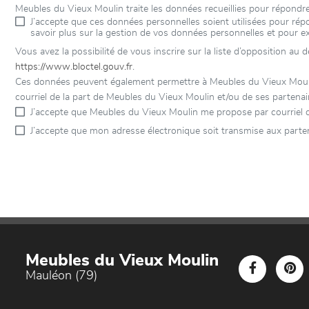
Meubles du Vieux Moulin traite les données recueillies pour répondr
J’accepte que ces données personnelles soient utilisées pour r
savoir plus sur la gestion de vos données personnelles et pour e
Vous avez la possibilité de vous inscrire sur la liste d’opposition au
https://www.bloctel.gouv.fr
.
Ces données peuvent également permettre à Meubles du Vieux Moulin e
courriel de la part de Meubles du Vieux Moulin et/ou de ses partenai
J’accepte que Meubles du Vieux Moulin me propose par courriel 
J’accepte que mon adresse électronique soit transmise aux parte
Meubles du Vieux Moulin
Mauléon (79)