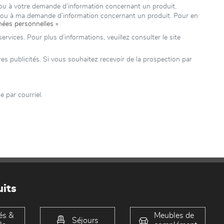
 ou à votre demande d’information concernant un produit.
e ou à ma demande d’information concernant un produit. Pour en
nées personnelles »
rvices. Pour plus d’informations, veuillez consulter le site
 publicités. Si vous souhaitez recevoir de la prospection par
 par courriel.
its
és &
Meubles de
Séjours