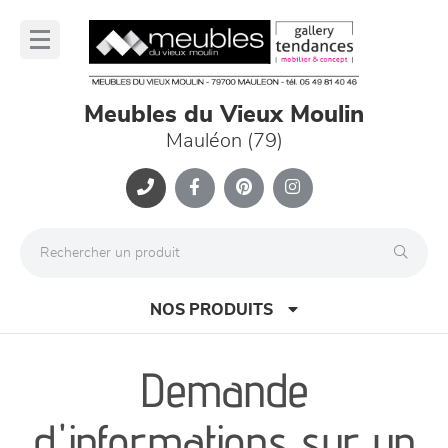
Panneau de gestion des cookies
lose
nu
Meubles du Vieux Moulin
Mauléon (79)
NOS PRODUITS
Demande
canapés et fauteuils
d'informations sur un