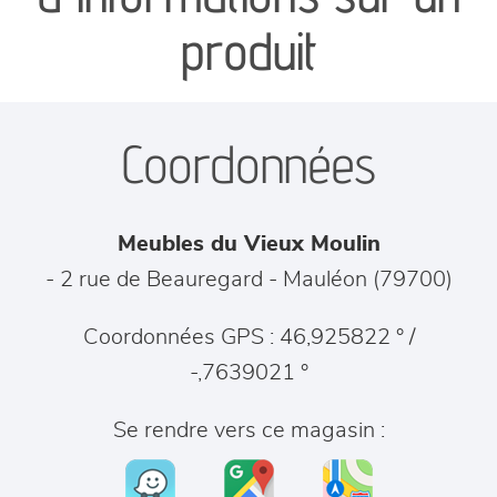
séjours
produit
meubles de complément
Coordonnées
chambres et dressing
literie
Meubles du Vieux Moulin
décoration
- 2 rue de Beauregard
-
Mauléon
(
79700
)
Coordonnées GPS : 46,925822 ° /
-,7639021 °
Se rendre vers ce magasin :