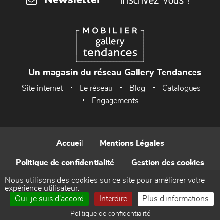
Newsletter
Un magasin du réseau Gallery Tendances
Site internet
Le réseau
Blog
Catalogues
Engagements
Accueil
Mentions Légales
Politique de confidentialité
Gestion des cookies
Nous utilisons des cookies sur ce site pour améliorer votre
Contact
expérience utilisateur.
Oui, je suis d'accord
Interdire
Plus d'informations
Réalisé par WEB Enseignes
Politique de confidentialité