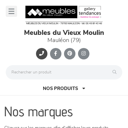
Panneau de gestion des cookies
lose
nu
Meubles du Vieux Moulin
Mauléon (79)
NOS PRODUITS
Nos marques
canapés et fauteuils