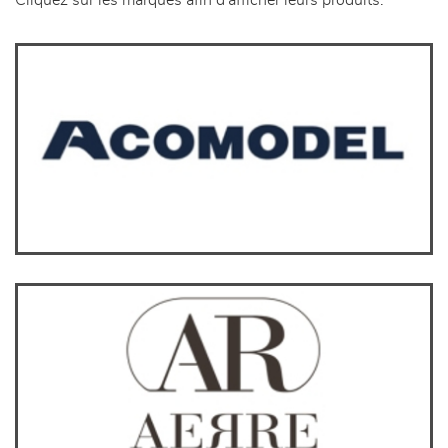
Cliquez sur les marques afin d'afficher leurs produits.
séjours
meubles de complément
chambres et dressing
literie
décoration