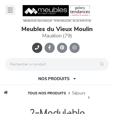
Panneau de gestion des cookies
lose
nu
Meubles du Vieux Moulin
Mauléon (79)
NOS PRODUITS
séjours
TOUS NOS PRODUITS
canapés et fauteuils
2-Modulable