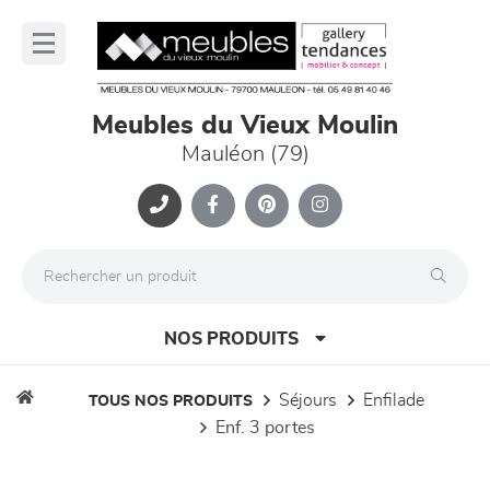
Panneau de gestion des cookies
lose
nu
Meubles du Vieux Moulin
Mauléon (79)
NOS PRODUITS
séjours
enfilade
TOUS NOS PRODUITS
enf. 3 portes
canapés et fauteuils