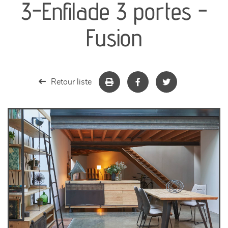
3-Enfilade 3 portes -
séjours
Fusion
meubles de complément
chambres et dressing
Retour liste
literie
décoration