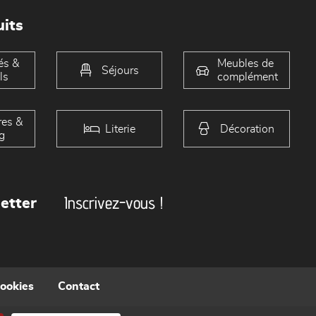
its
és &
Meubles de
Séjours
ls
complément
es &
Literie
Décoration
g
Inscrivez-vous !
etter
cookies
Contact