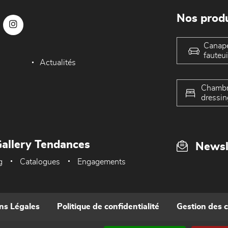
Nos produ
Canap
fauteui
Actualités
Chambr
dressin
allery Tendances
Newsl
g
Catalogues
Engagements
ns Légales
Politique de confidentialité
Gestion des 