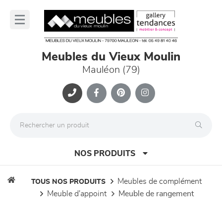
Panneau de gestion des cookies
lose
nu
Meubles du Vieux Moulin
Mauléon (79)
NOS PRODUITS
meubles de complément
TOUS NOS PRODUITS
meuble d'appoint
meuble de rangement
canapés et fauteuils