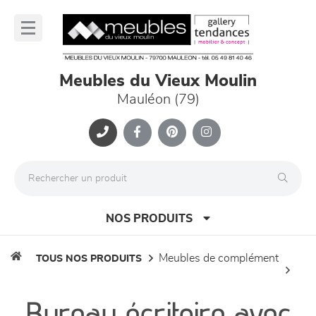
Panneau de gestion des cookies
lose
nu
Meubles du Vieux Moulin
Mauléon (79)
NOS PRODUITS
meubles de complément
TOUS NOS PRODUITS
canapés et fauteuils
Bureau écritoire avec