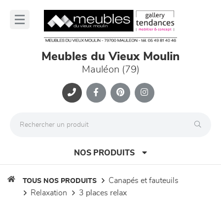
Panneau de gestion des cookies
lose
nu
Meubles du Vieux Moulin
Mauléon (79)
NOS PRODUITS
canapés et fauteuils
TOUS NOS PRODUITS
relaxation
3 places relax
canapés et fauteuils