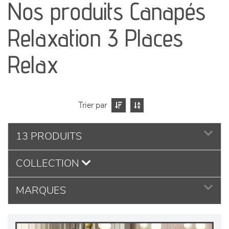
Nos produits Canapés
séjours
Relaxation 3 Places
meubles de complément
Relax
chambres et dressing
literie
Trier par
décoration
13 PRODUITS
COLLECTION
MARQUES