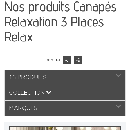
Nos produits Canapés
séjours
Relaxation 3 Places
meubles de complément
Relax
chambres et dressing
literie
Trier par
décoration
13 PRODUITS
COLLECTION
MARQUES