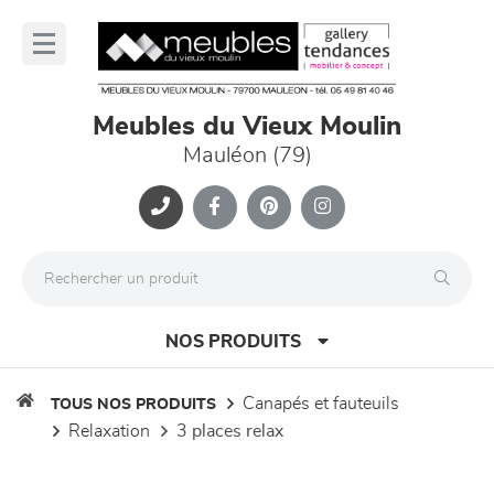
Panneau de gestion des cookies
lose
nu
Meubles du Vieux Moulin
Mauléon (79)
NOS PRODUITS
canapés et fauteuils
TOUS NOS PRODUITS
relaxation
3 places relax
canapés et fauteuils