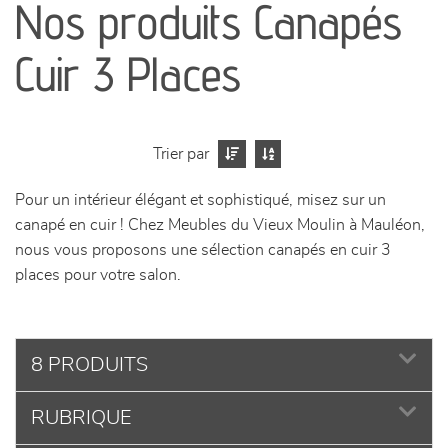
Nos produits Canapés
séjours
Cuir 3 Places
meubles de complément
chambres et dressing
Trier par
literie
Pour un intérieur élégant et sophistiqué, misez sur un
canapé en cuir ! Chez Meubles du Vieux Moulin à Mauléon,
décoration
nous vous proposons une sélection canapés en cuir 3
places pour votre salon.
8 PRODUITS
RUBRIQUE