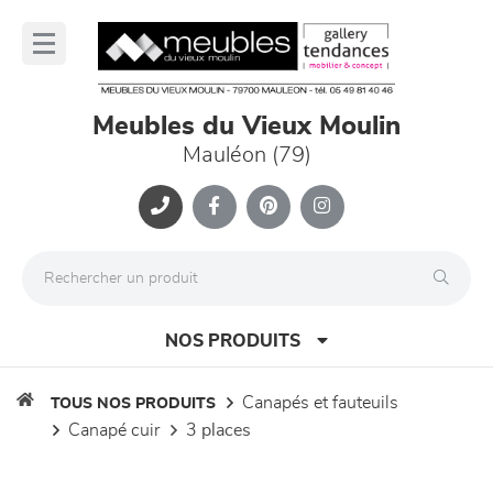
Panneau de gestion des cookies
lose
nu
Meubles du Vieux Moulin
Mauléon (79)
NOS PRODUITS
canapés et fauteuils
TOUS NOS PRODUITS
canapé cuir
3 places
canapés et fauteuils