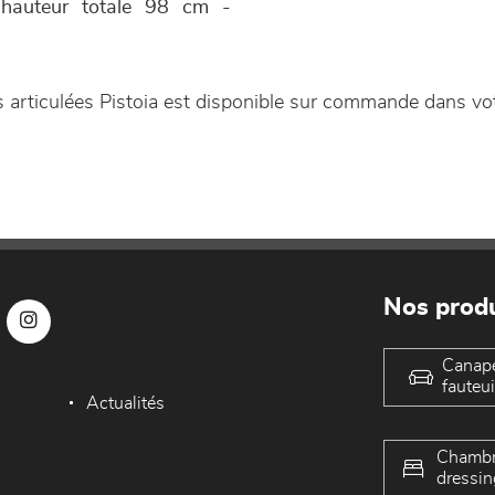
t hauteur totale 98 cm -
s articulées Pistoia est disponible sur commande dans v
Nos produ
Canap
fauteui
Actualités
Chambr
dressin