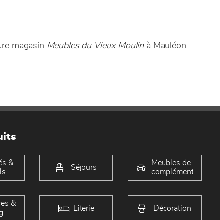
otre magasin
Meubles du Vieux Moulin
à Mauléon
its
és &
Meubles de
Séjours
ls
complément
es &
Literie
Décoration
g