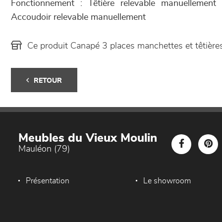
Fonctionnement : Têtière relevable manuellemen
Accoudoir relevable manuellement
Ce produit Canapé 3 places manchettes et têtière
RETOUR
Meubles du Vieux Moulin
Mauléon (79)
Présentation
Le showroom