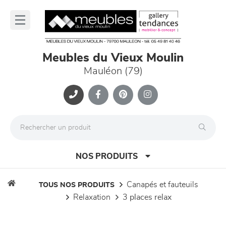
Panneau de gestion des cookies
lose
nu
Meubles du Vieux Moulin
Mauléon (79)
NOS PRODUITS
canapés et fauteuils
TOUS NOS PRODUITS
relaxation
3 places relax
canapés et fauteuils