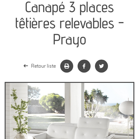
Canapé 3 places
séjours
têtières relevables -
meubles de complément
Prayo
chambres et dressing
literie
Retour liste
décoration