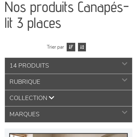
Nos produits Canapés-
séjours
lit 3 places
meubles de complément
chambres et dressing
Trier par
literie
14 PRODUITS
décoration
RUBRIQUE
COLLECTION
MARQUES