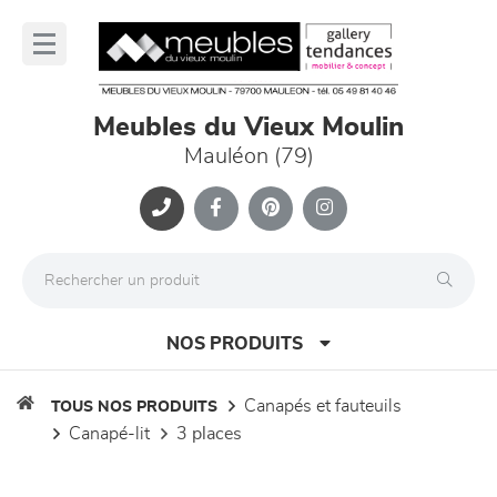
Panneau de gestion des cookies
lose
nu
Meubles du Vieux Moulin
Mauléon (79)
NOS PRODUITS
canapés et fauteuils
TOUS NOS PRODUITS
canapé-lit
3 places
canapés et fauteuils