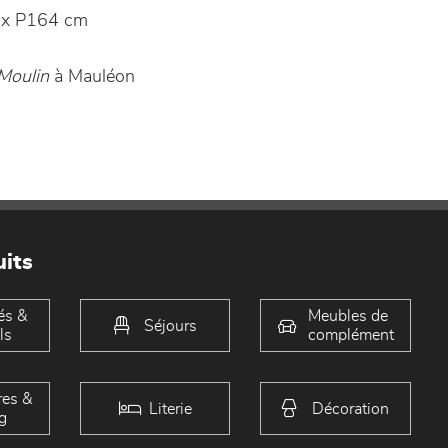
 x P164 cm
Moulin
à Mauléon
its
és &
Meubles de
Séjours
ls
complément
es &
Literie
Décoration
g