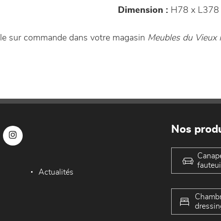
Dimension :
H78 x L378
ble sur commande dans votre magasin
Meubles du Vieux 
Nos produ
Canap
fauteui
Actualités
Chambr
dressin