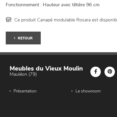
Fonctionnement : Hauteur avec têtière 96 cm
Ce produit Canapé modulable Rosara est disponi
RETOUR
Meubles du Vieux Moulin
Mauléon (79)
Présentation
Le showroom