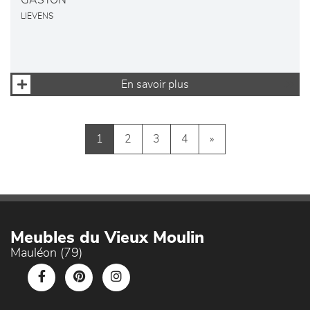
GASTON
LIEVENS
En savoir plus
1
2
3
4
»
Meubles du Vieux Moulin
Mauléon (79)