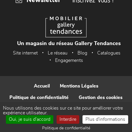
Newsletter
Un magasin du réseau Gallery Tendances
Site internet
Le réseau
Blog
Catalogues
Engagements
Accueil
Mentions Légales
Politique de confidentialité
Gestion des cookies
Nous utilisons des cookies sur ce site pour améliorer votre
Contact
expérience utilisateur.
Oui, je suis d'accord
Interdire
Plus d'informations
Réalisé par WEB Enseignes
Politique de confidentialité