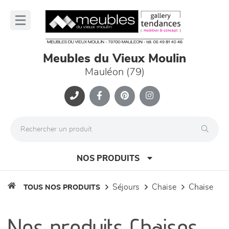
Panneau de gestion des cookies
lose
nu
Meubles du Vieux Moulin
Mauléon (79)
NOS PRODUITS
séjours
chaise
chaise
TOUS NOS PRODUITS
canapés et fauteuils
Nos produits Chaises