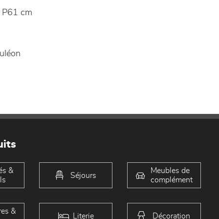
 P61 cm
uléon
its
és &
Meubles de
Séjours
ls
complément
es &
Literie
Décoration