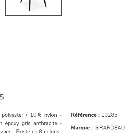
s
% polyester / 10% nylon -
Référence :
10285
n époxy gris anthracite -
Marque :
GIRARDEAU
ier - Existe en 8 coloris :