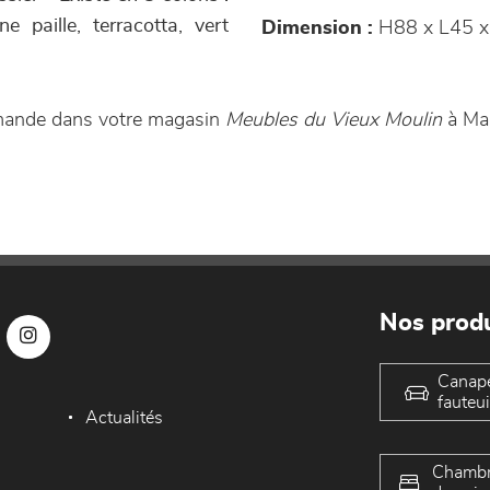
ne paille, terracotta, vert
Dimension :
H88 x L45 x
mmande dans votre magasin
Meubles du Vieux Moulin
à Ma
Nos produ
Canap
fauteui
Actualités
Chambr