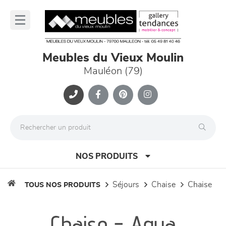
Panneau de gestion des cookies
lose
nu
Meubles du Vieux Moulin
Mauléon (79)
NOS PRODUITS
séjours
chaise
chaise
TOUS NOS PRODUITS
canapés et fauteuils
Chaise - Aqua