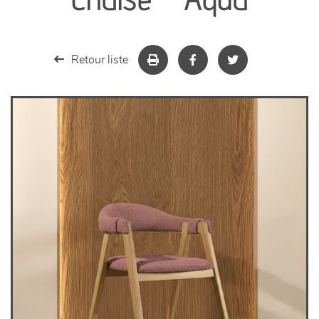
séjours
meubles de complément
Retour liste
chambres et dressing
literie
décoration