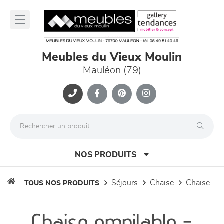
Panneau de gestion des cookies
lose
nu
Meubles du Vieux Moulin
Mauléon (79)
NOS PRODUITS
séjours
chaise
chaise
TOUS NOS PRODUITS
canapés et fauteuils
Chaise empilable -