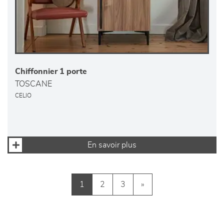
Chiffonnier 1 porte
TOSCANE
CELIO
En savoir plus
1
2
3
»