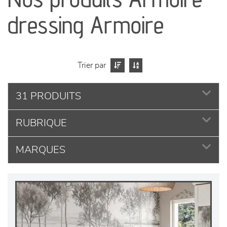
séjours
dressing Armoire
meubles de complément
chambres et dressing
Trier par
literie
31 PRODUITS
RUBRIQUE
décoration
MARQUES