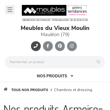
Panneau de gestion des cookies
lose
nu
Meubles du Vieux Moulin
Mauléon (79)
NOS PRODUITS
chambres et dressing
TOUS NOS PRODUITS
canapés et fauteuils
Nos produits Armoire-