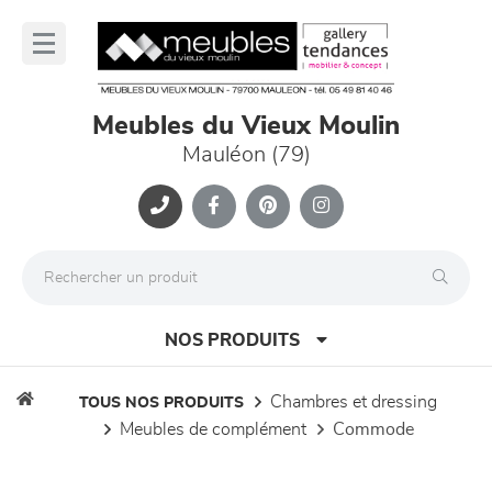
Panneau de gestion des cookies
lose
nu
Meubles du Vieux Moulin
Mauléon (79)
NOS PRODUITS
chambres et dressing
TOUS NOS PRODUITS
meubles de complément
commode
canapés et fauteuils