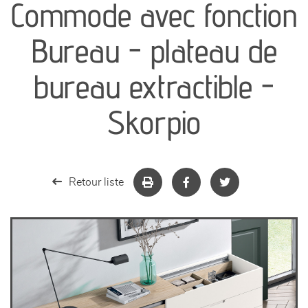
Commode avec fonction
séjours
Bureau - plateau de
meubles de complément
bureau extractible -
chambres et dressing
Skorpio
literie
décoration
Retour liste