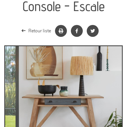
Console - Escale
séjours
meubles de complément
Retour liste
chambres et dressing
literie
décoration