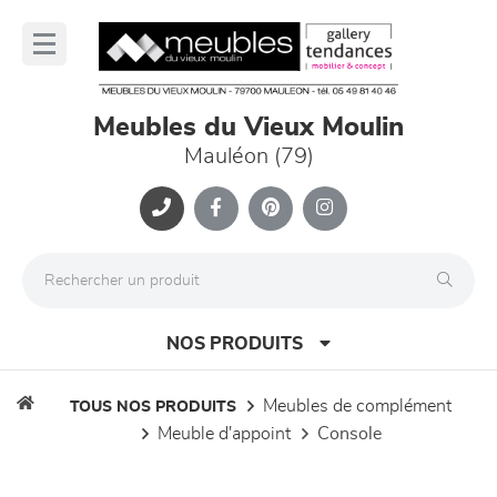
Panneau de gestion des cookies
lose
nu
Meubles du Vieux Moulin
Mauléon (79)
NOS PRODUITS
meubles de complément
TOUS NOS PRODUITS
meuble d'appoint
console
canapés et fauteuils