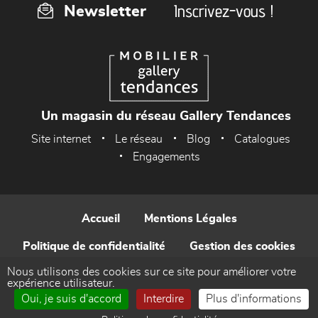
Inscrivez-vous !
Newsletter
Un magasin du réseau Gallery Tendances
Site internet
Le réseau
Blog
Catalogues
Engagements
Accueil
Mentions Légales
Politique de confidentialité
Gestion des cookies
Nous utilisons des cookies sur ce site pour améliorer votre
Contact
expérience utilisateur.
Oui, je suis d'accord
Interdire
Plus d'informations
Réalisé par WEB Enseignes