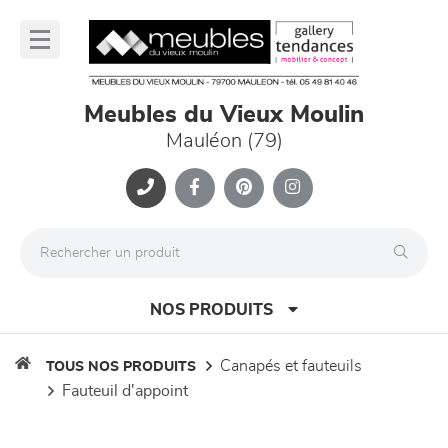
Panneau de gestion des cookies
lose
nu
Meubles du Vieux Moulin
Mauléon (79)
NOS PRODUITS
canapés et fauteuils
TOUS NOS PRODUITS
fauteuil d'appoint
canapés et fauteuils