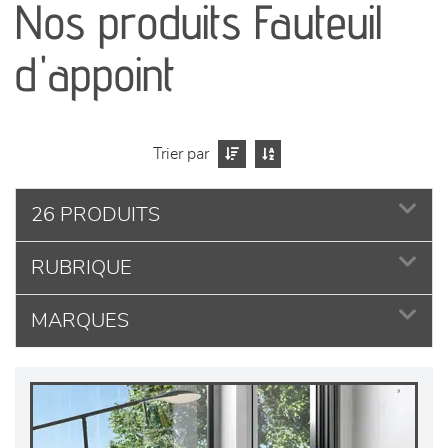
Nos produits Fauteuil
séjours
d'appoint
meubles de complément
chambres et dressing
Trier par
literie
26 PRODUITS
décoration
RUBRIQUE
MARQUES