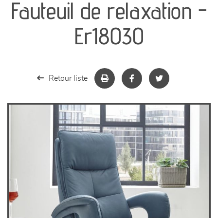
Fauteuil de relaxation -
séjours
Er18030
meubles de complément
chambres et dressing
Retour liste
literie
décoration