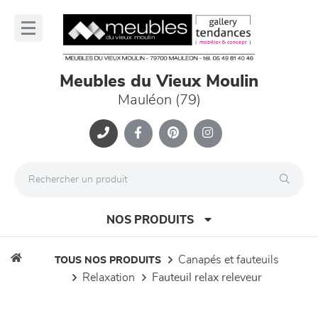
Panneau de gestion des cookies
lose
nu
Meubles du Vieux Moulin
Mauléon (79)
NOS PRODUITS
canapés et fauteuils
TOUS NOS PRODUITS
relaxation
fauteuil relax releveur
canapés et fauteuils