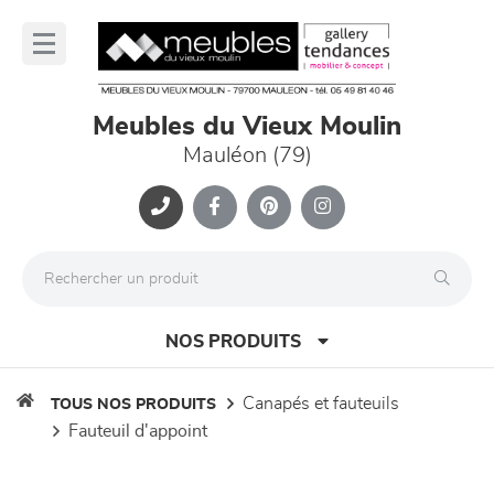
Panneau de gestion des cookies
lose
nu
Meubles du Vieux Moulin
Mauléon (79)
NOS PRODUITS
canapés et fauteuils
TOUS NOS PRODUITS
fauteuil d'appoint
canapés et fauteuils