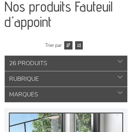
Nos produits Fauteuil
séjours
d'appoint
meubles de complément
chambres et dressing
Trier par
literie
26 PRODUITS
décoration
RUBRIQUE
MARQUES