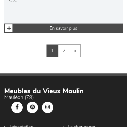
KEBE
En savoir plus
1
2
»
Meubles du Vieux Moulin
Mauléon (79)