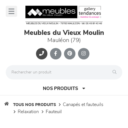
Panneau de gestion des cookies
lose
nu
Meubles du Vieux Moulin
Mauléon (79)
NOS PRODUITS
canapés et fauteuils
TOUS NOS PRODUITS
relaxation
fauteuil
canapés et fauteuils