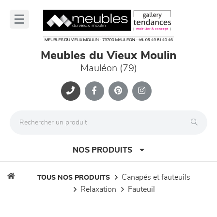
Panneau de gestion des cookies
lose
nu
Meubles du Vieux Moulin
Mauléon (79)
NOS PRODUITS
canapés et fauteuils
TOUS NOS PRODUITS
relaxation
fauteuil
canapés et fauteuils