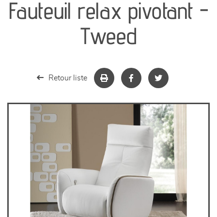
Fauteuil relax pivotant -
séjours
Tweed
meubles de complément
chambres et dressing
Retour liste
literie
décoration