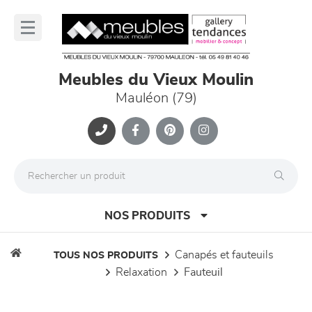
Panneau de gestion des cookies
lose
nu
Meubles du Vieux Moulin
Mauléon (79)
NOS PRODUITS
canapés et fauteuils
TOUS NOS PRODUITS
relaxation
fauteuil
canapés et fauteuils