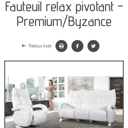
Fauteuil relax pivotant -
séjours
Premium/Byzance
meubles de complément
chambres et dressing
Retour liste
literie
décoration