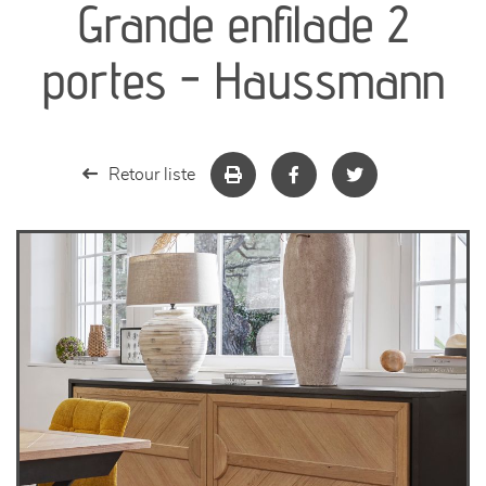
Grande enfilade 2
séjours
portes - Haussmann
meubles de complément
chambres et dressing
Retour liste
literie
décoration