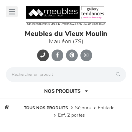
Panneau de gestion des cookies
lose
nu
Meubles du Vieux Moulin
Mauléon (79)
NOS PRODUITS
séjours
enfilade
TOUS NOS PRODUITS
enf. 2 portes
canapés et fauteuils