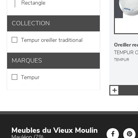
rectangle
COLLECTION
tempur oreiller traditional
Oreiller r
TEMPUR O
MARQUES
TEMPUR
tempur
Meubles du Vieux Moulin
Mauléon (79)