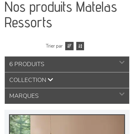
Nos produits Matelas
séjours
Ressorts
meubles de complément
chambres et dressing
Trier par
literie
6 PRODUITS
décoration
COLLECTION
MARQUES