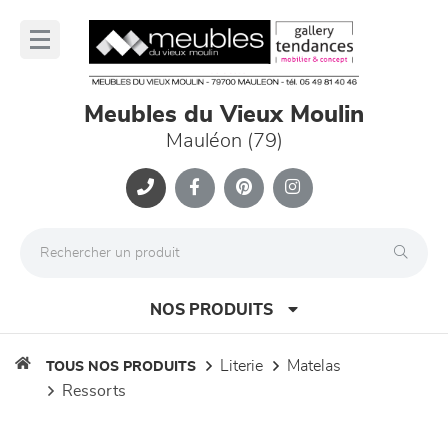
Panneau de gestion des cookies
lose
nu
Meubles du Vieux Moulin
Mauléon (79)
NOS PRODUITS
literie
matelas
TOUS NOS PRODUITS
ressorts
canapés et fauteuils