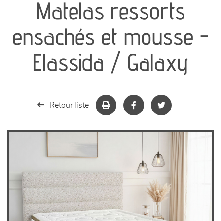
Matelas ressorts
séjours
ensachés et mousse -
meubles de complément
Elassida / Galaxy
chambres et dressing
literie
Retour liste
décoration