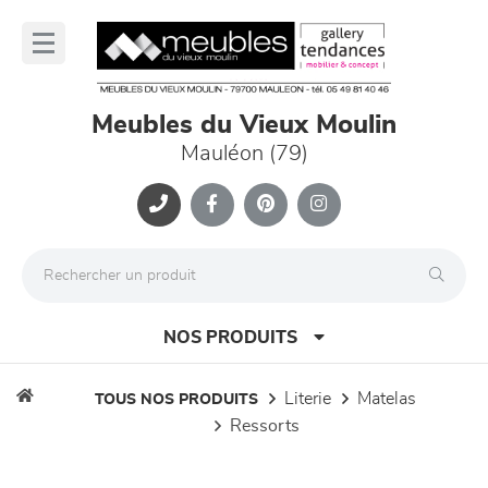
Panneau de gestion des cookies
lose
nu
Meubles du Vieux Moulin
Mauléon (79)
NOS PRODUITS
literie
matelas
TOUS NOS PRODUITS
ressorts
canapés et fauteuils