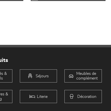
its
és &
Meubles de
Séjours
ls
complément
es &
Literie
Décoration
g