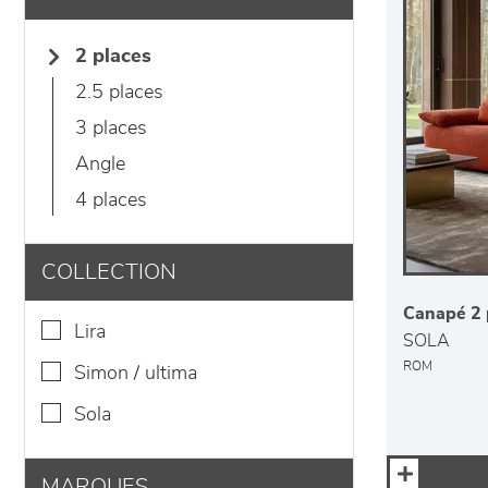
2 places
2.5 places
3 places
angle
4 places
COLLECTION
Canapé 2 
lira
SOLA
ROM
simon / ultima
sola
MARQUES