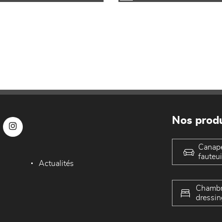
Nos produ
Canap
fauteui
Actualités
Chambr
dressin