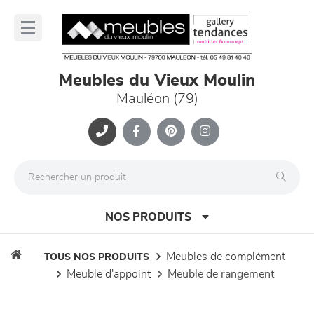
Panneau de gestion des cookies
lose
nu
Meubles du Vieux Moulin
Mauléon (79)
NOS PRODUITS
meubles de complément
TOUS NOS PRODUITS
meuble d'appoint
meuble de rangement
canapés et fauteuils