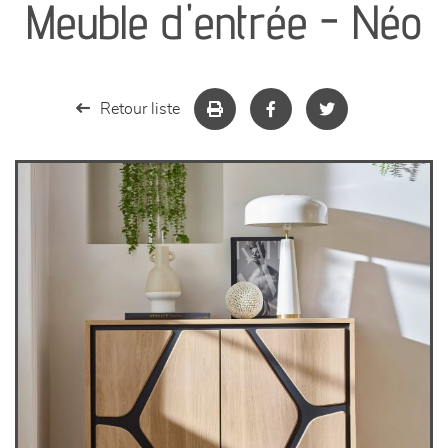
Meuble d'entrée - Néo
séjours
meubles de complément
Retour liste
chambres et dressing
literie
décoration