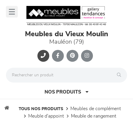
Panneau de gestion des cookies
lose
nu
Meubles du Vieux Moulin
Mauléon (79)
NOS PRODUITS
meubles de complément
TOUS NOS PRODUITS
meuble d'appoint
meuble de rangement
canapés et fauteuils