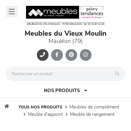
Panneau de gestion des cookies
lose
nu
Meubles du Vieux Moulin
Mauléon (79)
NOS PRODUITS
meubles de complément
TOUS NOS PRODUITS
meuble d'appoint
meuble de rangement
canapés et fauteuils