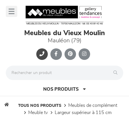
Panneau de gestion des cookies
lose
nu
Meubles du Vieux Moulin
Mauléon (79)
NOS PRODUITS
meubles de complément
TOUS NOS PRODUITS
meuble tv
largeur supérieur à 115 cm
canapés et fauteuils