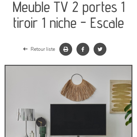
Meuble TV 2 portes 1
séjours
tiroir 1 niche - Escale
meubles de complément
chambres et dressing
Retour liste
literie
décoration