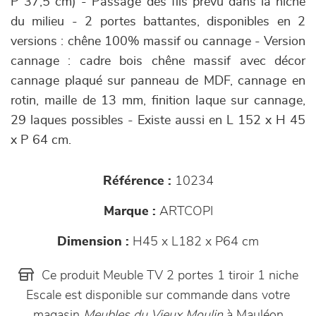
P 37,5 cm) - Passage des fils prévu dans la niche
du milieu
- 2 portes battantes, disponibles en 2
versions : chêne 100% massif ou cannage - Version
cannage : cadre bois chêne massif avec décor
cannage plaqué sur panneau de MDF, cannage en
rotin, maille de 13 mm, finition laque sur cannage,
29 laques possibles -
Existe aussi en L 152 x H 45
x P 64 cm.
Référence :
10234
Marque :
ARTCOPI
Dimension :
H45 x L182 x P64 cm
Ce produit Meuble TV 2 portes 1 tiroir 1 niche
Escale est disponible sur commande dans votre
magasin
Meubles du Vieux Moulin
à Mauléon