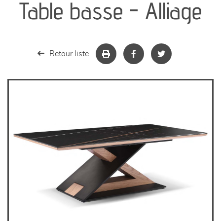
Table basse - Alliage
séjours
meubles de complément
Retour liste
chambres et dressing
literie
décoration