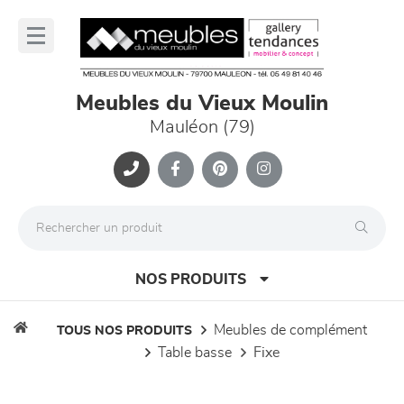
Panneau de gestion des cookies
lose
nu
Meubles du Vieux Moulin
Mauléon (79)
NOS PRODUITS
meubles de complément
TOUS NOS PRODUITS
table basse
fixe
canapés et fauteuils