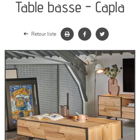
Table basse - Capla
séjours
meubles de complément
Retour liste
chambres et dressing
literie
décoration