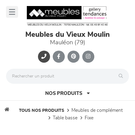
Panneau de gestion des cookies
lose
nu
Meubles du Vieux Moulin
Mauléon (79)
NOS PRODUITS
meubles de complément
TOUS NOS PRODUITS
table basse
fixe
canapés et fauteuils