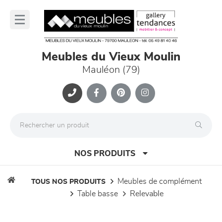
Panneau de gestion des cookies
lose
nu
Meubles du Vieux Moulin
Mauléon (79)
NOS PRODUITS
meubles de complément
TOUS NOS PRODUITS
table basse
relevable
canapés et fauteuils