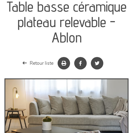
Table basse céramique
séjours
plateau relevable -
meubles de complément
Ablon
chambres et dressing
literie
Retour liste
décoration